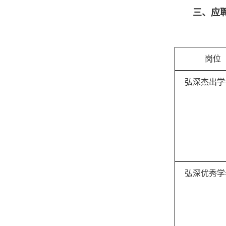
三、应
岗位
弘深杰出学
弘深优秀学