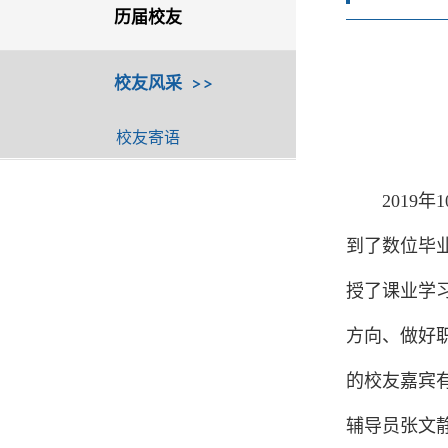
历届校友
校友风采
校友寄语
2
019
年
1
到了数位毕
授了课业学
方向、做好
的
校友
嘉宾
辅导员张文