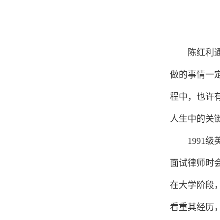
陈红利
做的事情一
程中，也许
人生中的关
1
9
9
1
级
面试律师时
在大学阶段
看重其经历