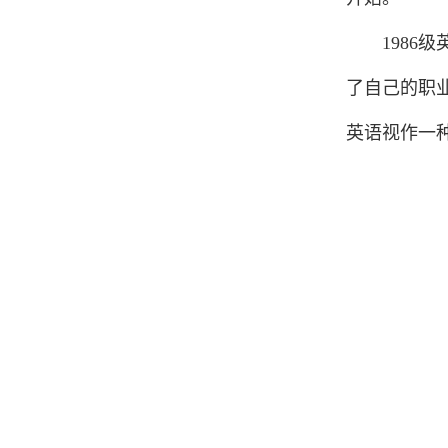
1
9
8
6
级
了自己的职
英语视作一