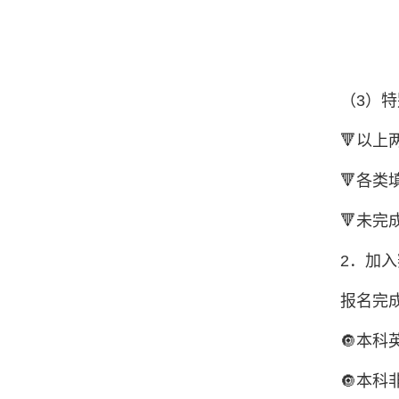
（3）
🔻以
🔻各
🔻未
2．加
报名完
🔘本科英
🔘本科